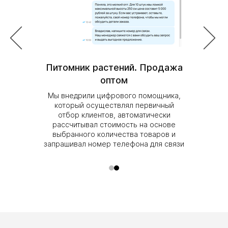
собственному — с полной
ответственностью и заботой.
О НАС
Основатель агентства
Питомник растений. Продажа
Мармелад
етской
оптом
Томаров Михаил Борисович
гии
Мы внедрили цифрового помощника,
на базе
который осуществлял первичный
матически
отбор клиентов, автоматически
лиентов и
рассчитывал стоимость на основе
данные
выбранного количества товаров и
запрашивал номер телефона для связи