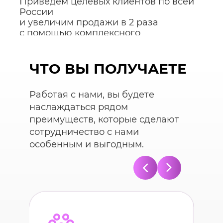
Приведем целевых клиентов по всей
России
и увеличим продажи в 2 раза
с помощью комплексного
продвижения на Авито
ЧТО ВЫ ПОЛУЧАЕТЕ
Отправить заявку
Работая с нами, вы будете
наслаждаться рядом
преимуществ, которые сделают
Я принимаю
Положение
и даю
Согласие
сотрудничество с нами
на обработку персональных данных.
особенным и выгодным.