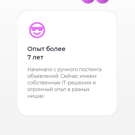
Опыт более
Ва
7 лет
на
Начинали с ручного постинга
Эт
объявлений. Сейчас имеем
отн
собственные IT-решения и
вер
огромный опыт в разных
По
нишах.
кл
рез